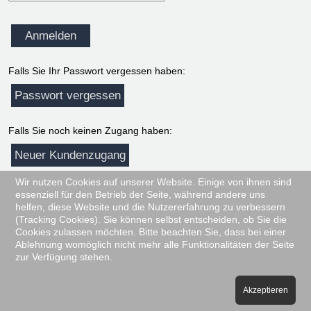
Falls Sie Ihr Passwort vergessen haben:
Falls Sie noch keinen Zugang haben:
Wir nutzen Cookies auf unserer Website. Einige von ihnen sind
Zurück zur Startseite:
essenziell für den Betrieb der Seite, während andere uns
helfen, diese Website und die Nutzererfahrung zu verbessern
Abbrechen
(Tracking Cookies). Sie können selbst entscheiden, ob Sie die
Cookies zulassen möchten. Bitte beachten Sie, dass bei einer
Ablehnung womöglich nicht mehr alle Funktionalitäten der Seite
zur Verfügung stehen.
ASW GmbH © Alle Rechte Vorbehalten.
Impressum
Akzeptieren