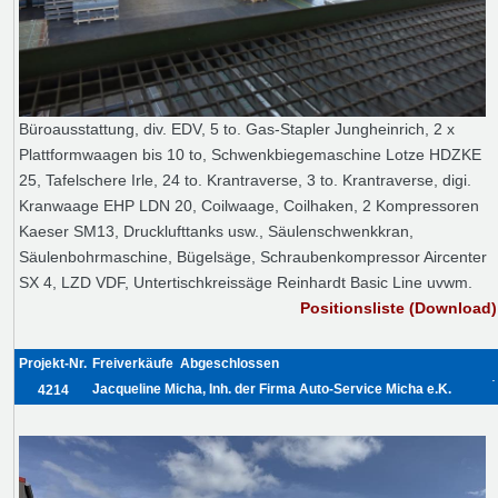
Büroausstattung, div. EDV, 5 to. Gas-Stapler Jungheinrich, 2 x
Plattformwaagen bis 10 to, Schwenkbiegemaschine Lotze HDZKE
25, Tafelschere Irle, 24 to. Krantraverse, 3 to. Krantraverse, digi.
Kranwaage EHP LDN 20, Coilwaage, Coilhaken, 2 Kompressoren
Kaeser SM13, Drucklufttanks usw., Säulenschwenkkran,
Säulenbohrmaschine, Bügelsäge, Schraubenkompressor Aircenter
SX 4, LZD VDF, Untertischkreissäge Reinhardt Basic Line uvwm.
Positionsliste (Download)
Projekt-Nr.
Freiverkäufe
Abgeschlossen
.
Jacqueline Micha, Inh. der Firma Auto-Service Micha e.K.
4214