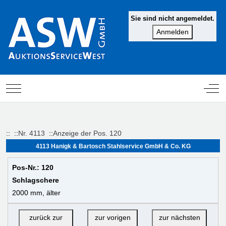
Sie sind nicht angemeldet.
Mobile Menu Toggle
Off-
::
::
Nr. 4113
::
Anzeige der Pos. 120
4113 Hanigk & Bartosch Stahlservice GmbH & Co. KG
Pos-Nr.: 120
Schlagschere
2000 mm, älter
zurück zur
zur vorigen
zur nächsten