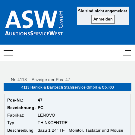
Sie sind nicht angemeldet.
Mobile Menu Toggle
Off-
::
::
Nr. 4113
::
Anzeige der Pos. 47
4113 Hanigk & Bartosch Stahlservice GmbH & Co. KG
Pos-Nr.:
47
Bezeichnung:
PC
Fabrikat:
LENOVO
Typ:
THINKCENTRE
Beschreibung:
dazu 1 24" TFT Monitor, Tastatur und Mouse