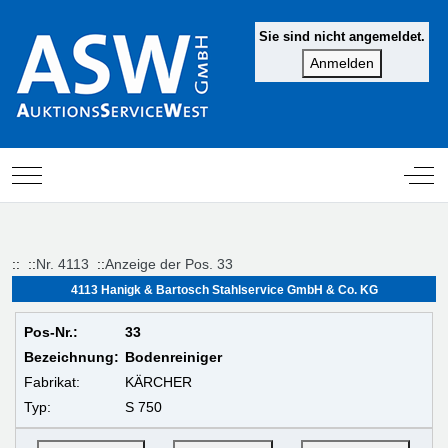
Sie sind nicht angemeldet.
Mobile Menu Toggle
Off-
::
::
Nr. 4113
::
Anzeige der Pos. 33
4113 Hanigk & Bartosch Stahlservice GmbH & Co. KG
Pos-Nr.:
33
Bezeichnung:
Bodenreiniger
Fabrikat:
KÄRCHER
Typ:
S 750